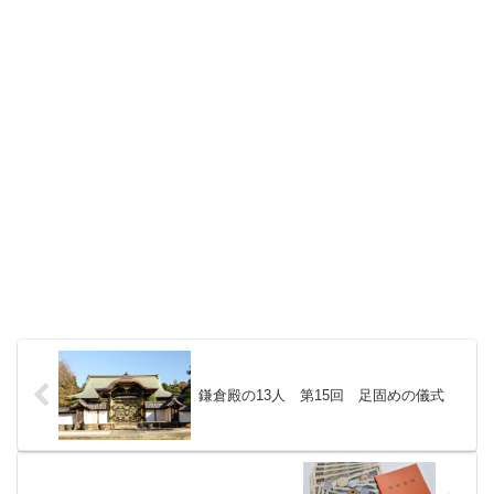
鎌倉殿の13人 第15回 足固めの儀式