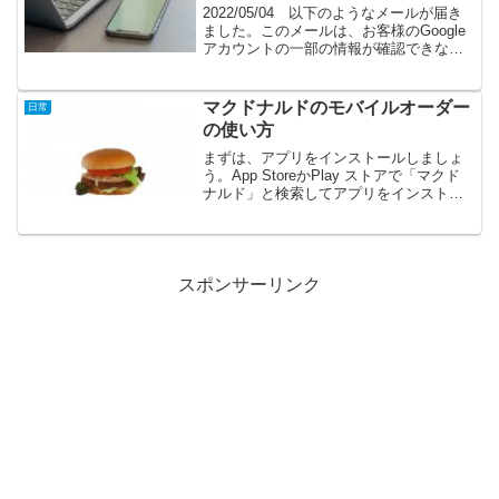
2022/05/04 以下のようなメールが届き
ました。このメールは、お客様のGoogle
アカウントの一部の情報が確認できない
状態になっているためお送りしていま
す。10日以内にこの情報を確認できない
場合、このアカウントでご利用いただい
マクドナルドのモバイルオーダー
日常
ているサ...
の使い方
まずは、アプリをインストールしましょ
う。App StoreかPlay ストアで「マクド
ナルド」と検索してアプリをインストー
ルしてください。インストールできたら
アプリを起動しましょう。アプリを起動
したら、会員情報とクレジットカード情
報を登録し...
スポンサーリンク