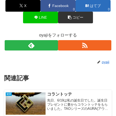
X
Facebook
はてブ
0
0
LINE
コピー
oyajiをフォローする
oyaji
関連記事
コラントッテ
健康
先日、6/19は私の誕生日でした。誕生日
プレゼントに妻からコラントッテをもら
いました。TAOシリーズのAURA(アウラ)
です。フィギュアスケートの宇野昌磨く