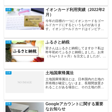
んが付けているのと同じモデルですね。
私は、ここ数年50肩に悩まされていて普
段からずっ...
イオンカード利用実績（2022年2
日常
月）
今年の目標の一つにイオンカードをゴー
ルドカードにするというものがありま
す。イオンゴールドカードはインビテー
ション制で一年間で120回決済80万円利用
が条件だと言われていますので、今年の
イオンカードの利用状況を報告していこ
ふるさと納税
日常
うと思います。3ヶ月...
皆さんはふるさと納税してますか？私は
昨年初めてふるさと納税しました。お米
（５㎏×１２ヶ月）を注文しましたが、途
中でお米が足りなくなって何度かスーパ
ーで購入しました。今年もお米を注文し
ようと思いますが、少し量を増やして６
kg×１２ヶ月にしまし...
土地国庫帰属法
日常
土地国庫帰属法とは、日本国内の土地の
所有権が確定しないまま、長期間放置さ
れることがある場合に、その土地の所有
権を国に帰属させる法律です。具体的に
は、所有者が不明確である土地や相続が
整理されていない土地など、一定期間に
わたって所有者が現れない...
Googleアカウントに関する重要
日常
なお知らせ