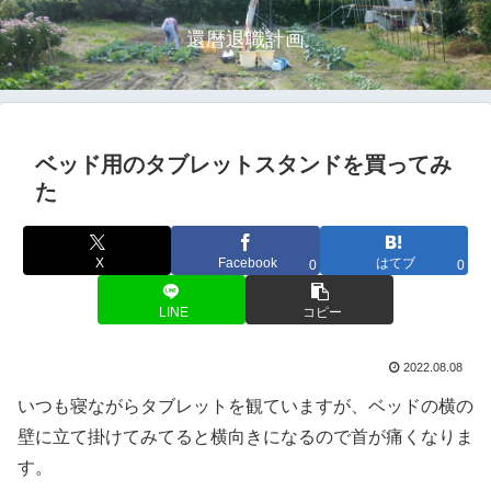
還暦退職計画
ベッド用のタブレットスタンドを買ってみ
た
X
Facebook
はてブ
0
0
LINE
コピー
2022.08.08
いつも寝ながらタブレットを観ていますが、ベッドの横の
壁に立て掛けてみてると横向きになるので首が痛くなりま
す。