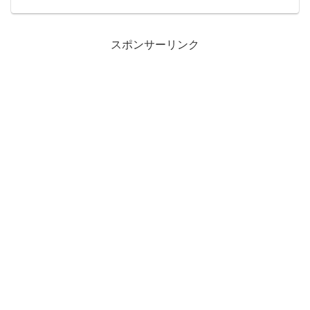
整理されていない土地など、一定期間に
わたって所有者が現れない...
スポンサーリンク