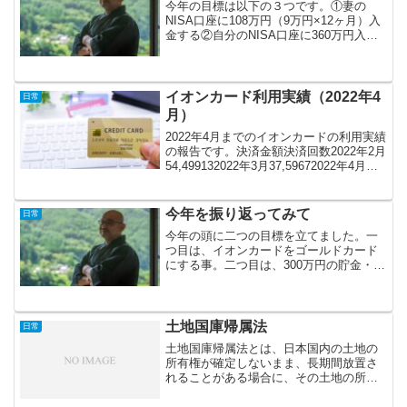
今年の目標は以下の３つです。①妻の
NISA口座に108万円（9万円×12ヶ月）入
金する②自分のNISA口座に360万円入金
する③NISAとは別に100万円預金する②
の360万円のうち240万円は2024年１月に
預金から一括入金しましたので、...
イオンカード利用実績（2022年4
日常
月）
2022年4月までのイオンカードの利用実績
の報告です。決済金額決済回数2022年2月
54,499132022年3月37,59672022年4月
128,317122022年5月70,196152022年6月
164,01020合計454,618...
今年を振り返ってみて
日常
今年の頭に二つの目標を立てました。一
つ目は、イオンカードをゴールドカード
にする事。二つ目は、300万円の貯金・投
資をする事。なんとか二つの目標を達成
できました！10月に無事にイオンゴール
ドカードが届きました。そして二つ目の
目標ですが、つみた...
土地国庫帰属法
日常
土地国庫帰属法とは、日本国内の土地の
所有権が確定しないまま、長期間放置さ
れることがある場合に、その土地の所有
権を国に帰属させる法律です。具体的に
は、所有者が不明確である土地や相続が