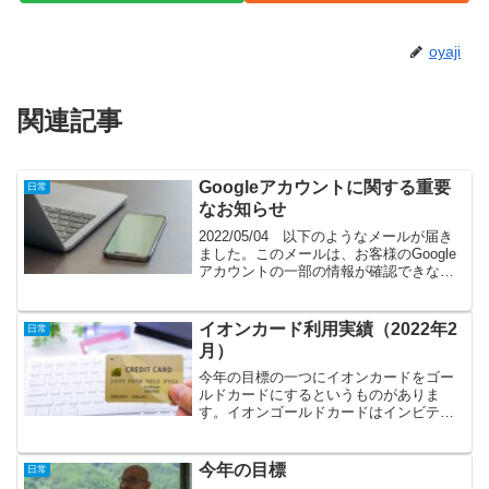
oyaji
関連記事
Googleアカウントに関する重要
日常
なお知らせ
2022/05/04 以下のようなメールが届き
ました。このメールは、お客様のGoogle
アカウントの一部の情報が確認できない
状態になっているためお送りしていま
す。10日以内にこの情報を確認できない
場合、このアカウントでご利用いただい
イオンカード利用実績（2022年2
日常
ているサ...
月）
今年の目標の一つにイオンカードをゴー
ルドカードにするというものがありま
す。イオンゴールドカードはインビテー
ション制で一年間で120回決済80万円利用
が条件だと言われていますので、今年の
イオンカードの利用状況を報告していこ
今年の目標
日常
うと思います。3ヶ月...