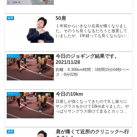
催しました。メンバーの中に前日コロナ
感染の疑いのある人と呑んでいた人がい
たのですが、「まあ大丈夫だろう」と軽
い気持ちで呑んでし...
50肩
健康
１年前からいきなり右肩が痛くなりまし
た。そのうち良くなるだろうと放置して
いましたが、1年経っても良くならないの
でやっと病院に行きました。やっぱり50
肩だそうで3年くらいしたら治るそうです
が、流石に3年は待てないと思い薬とマッ
サージで治す事に...
今日のジョギング結果です。
マラソン
2021/11/28
距離：8.306km時間：1時間15分04秒ペー
ス：9分02秒
今日の10km
マラソン
日差しが強くなってきたので久し振りに
サングラスをかけて10km走りました。や
っぱりサングラス掛けて走るとカッコい
いですね～昨日は10km走り切れなかった
のですが、今日はなんとか10km走り切り
ました。心地よい筋肉痛です(笑)走った後
はいつも...
肩が痛くて近所のクリニックへ行
健康