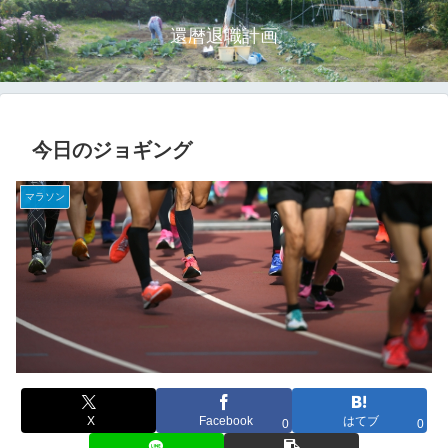
還暦退職計画
今日のジョギング
マラソン
X
Facebook
はてブ
0
0