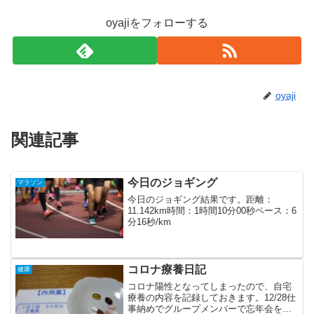
oyajiをフォローする
oyaji
関連記事
今日のジョギング
マラソン
今日のジョギング結果です。距離：
11.142km時間：1時間10分00秒ペース：6
分16秒/km
コロナ療養日記
健康
コロナ陽性となってしまったので、自宅
療養の内容を記録しておきます。12/28仕
事納めでグループメンバーで忘年会を開